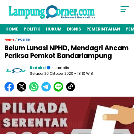
HOME
POLITIK
HUKUM
BISNIS
PEMERINTAHAN
PE
/
Home
POLITIK
Belum Lunasi NPHD, Mendagri Ancam
Periksa Pemkot Bandarlampung
Redaksi
- Jurnalis
Selasa, 20 Oktober 2020
- 18:10 WIB