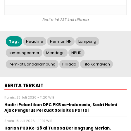
Berita ini 237 kali dibaca
Tag :
Headline
Herman HN
Lampung
Lampungcorner
Mendagri
NPHD
Pemkot Bandarlampung
Pilkada
Tito Karnavian
BERITA TERKAIT
Kamis, 23 Juli 2026 - 11:20 WIB
Hadiri Pelantikan DPC PKB se-Indonesia, Sodri Helmi
Ajak Pengurus Perkuat Soliditas Partai
Sabtu, 18 Juli 2026 - 19:19 WIB
Harlah PKB Ke-28 di Tubaba Berlangsung Meriah,