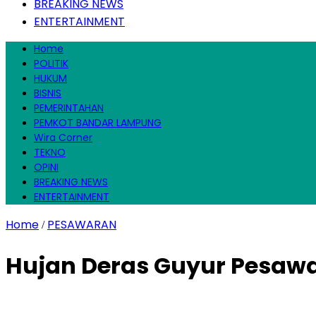
BREAKING NEWS
ENTERTAINMENT
Home
POLITIK
HUKUM
BISNIS
PEMERINTAHAN
PEMKOT BANDAR LAMPUNG
Wira Corner
TEKNO
OPINI
BREAKING NEWS
ENTERTAINMENT
Home
PESAWARAN
/
Hujan Deras Guyur Pesawar